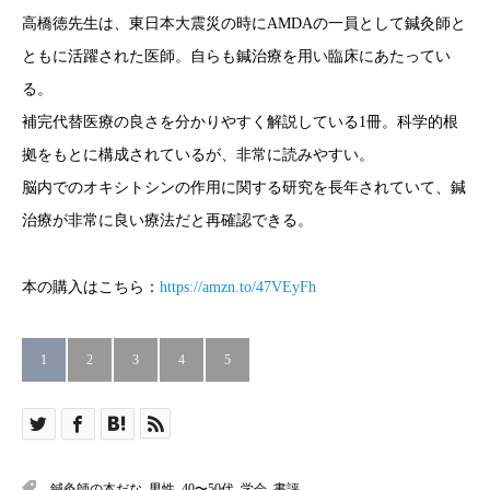
高橋徳先生は、東日本大震災の時にAMDAの一員として鍼灸師と
ともに活躍された医師。自らも鍼治療を用い臨床にあたってい
る。
補完代替医療の良さを分かりやすく解説している1冊。科学的根
拠をもとに構成されているが、非常に読みやすい。
脳内でのオキシトシンの作用に関する研究を長年されていて、鍼
治療が非常に良い療法だと再確認できる。
本の購入はこちら：
https://amzn.to/47VEyFh
1
2
3
4
5
鍼灸師の本だな
,
男性
,
40〜50代
,
学会
,
書評