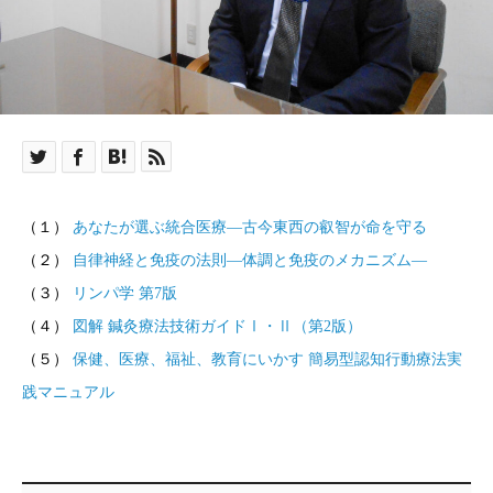
（１）
あなたが選ぶ統合医療―古今東西の叡智が命を守る
（２）
自律神経と免疫の法則―体調と免疫のメカニズム―
（３）
リンパ学 第7版
（４）
図解 鍼灸療法技術ガイドⅠ・Ⅱ（第2版）
（５）
保健、医療、福祉、教育にいかす 簡易型認知行動療法実
践マニュアル