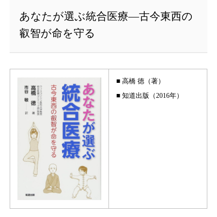
あなたが選ぶ統合医療―古今東西の
叡智が命を守る
■ 高橋 徳（著）
■ 知道出版（2016年）