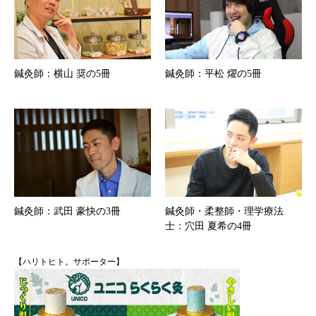
鍼灸師：横山 奨の5冊
鍼灸師：平松 燿の5冊
鍼灸師：武田 豪快の3冊
鍼灸師・柔整師・理学療法
士：穴田 夏希の4冊
【ハリトヒト。サポーター】