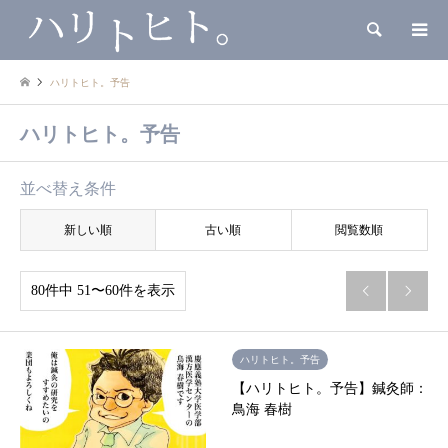
検索
ハリトヒト。予告
ハリトヒト。予告
並べ替え条件
新しい順
古い順
閲覧数順
80件中 51〜60件を表示


ハリトヒト。予告
【ハリトヒト。予告】鍼灸師：
鳥海 春樹