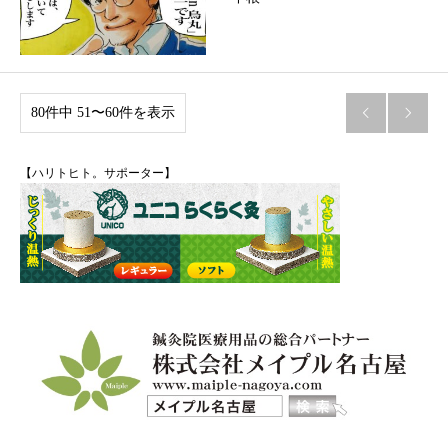
80件中 51〜60件を表示


【ハリトヒト。サポーター】