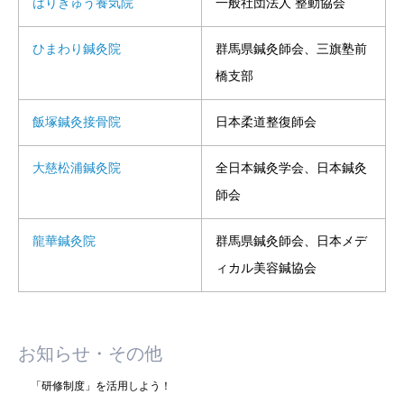
はりきゅう養気院
一般社団法人 整動協会
ひまわり鍼灸院
群馬県鍼灸師会、三旗塾前
橋支部
飯塚鍼灸接骨院
日本柔道整復師会
大慈松浦鍼灸院
全日本鍼灸学会、日本鍼灸
師会
龍華鍼灸院
群馬県鍼灸師会、日本メデ
ィカル美容鍼協会
お知らせ・その他
「研修制度」を活用しよう！