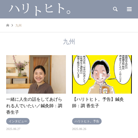
検索
九州
九州
一緒に人生の話をしてあげら
【ハリトヒト。予告】鍼灸
れる人でいたい／鍼灸師：調
師：調 香生子
香生子
インタビュー
ハリトヒト。予告
2025.06.27
2025.06.26