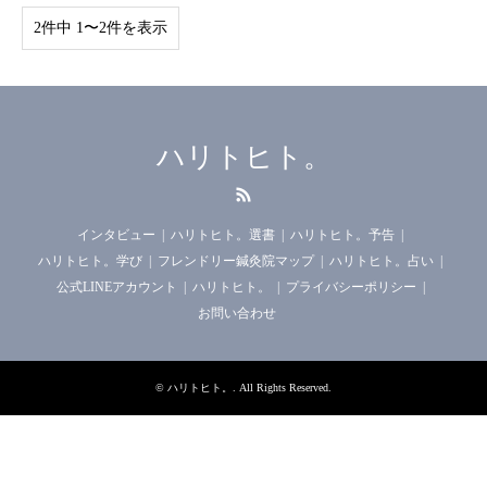
2件中 1〜2件を表示
ハリトヒト。
RSS
インタビュー
ハリトヒト。選書
ハリトヒト。予告
ハリトヒト。学び
フレンドリー鍼灸院マップ
ハリトヒト。占い
公式LINEアカウント
ハリトヒト。
プライバシーポリシー
お問い合わせ
©
ハリトヒト。
. All Rights Reserved.