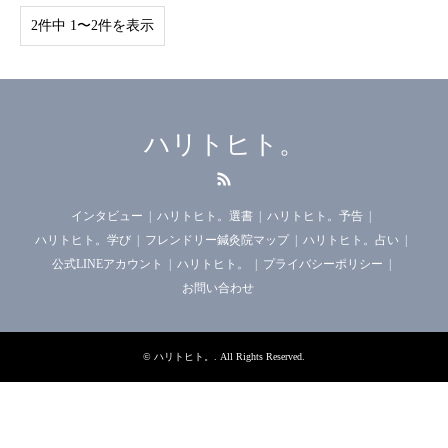
2件中 1〜2件を表示
ハリトヒト。
RSS
インタビュー
ハリトヒト。選書
ハリトヒト。予告
ハリトヒト。学び
フレンドリー鍼灸院マップ
ハリトヒト。占い
公式LINEアカウント
ハリトヒト。
プライバシーポリシー
お問い合わせ
©
ハリトヒト。
. All Rights Reserved.