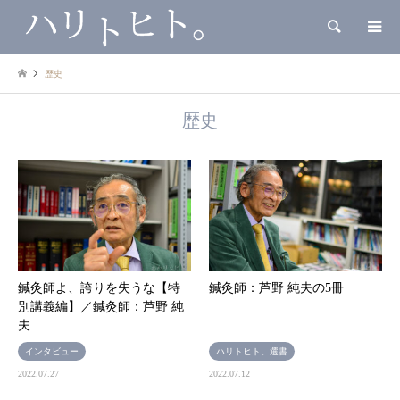
検索
歴史
歴史
鍼灸師よ、誇りを失うな【特
鍼灸師：芦野 純夫の5冊
別講義編】／鍼灸師：芦野 純
夫
インタビュー
ハリトヒト。選書
2022.07.27
2022.07.12