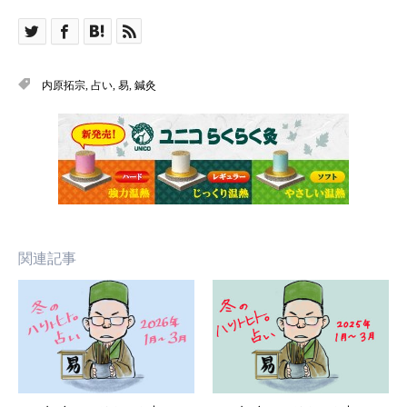
内原拓宗
,
占い
,
易
,
鍼灸
関連記事