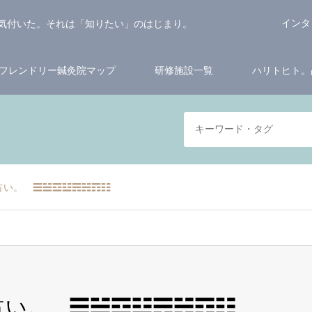
インタ
気付いた。それは「知りたい」のはじまり。
フレンドリー鍼灸院マップ
研修施設一覧
ハリトヒト。
ト占い。 ☰☱☲☳☴☵☶☷
ト占い。 ☰☱☲☳☴☵☶☷