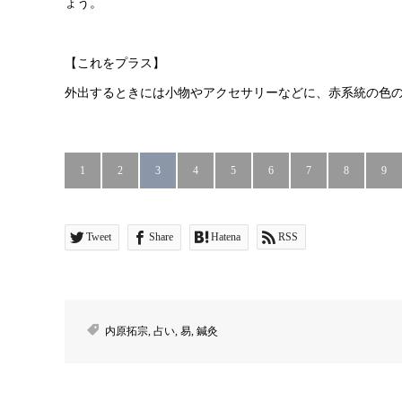
ょう。
【これをプラス】
外出するときには小物やアクセサリーなどに、赤系統の色
1
2
3
4
5
6
7
8
9
Tweet
Share
Hatena
RSS
内原拓宗
,
占い
,
易
,
鍼灸