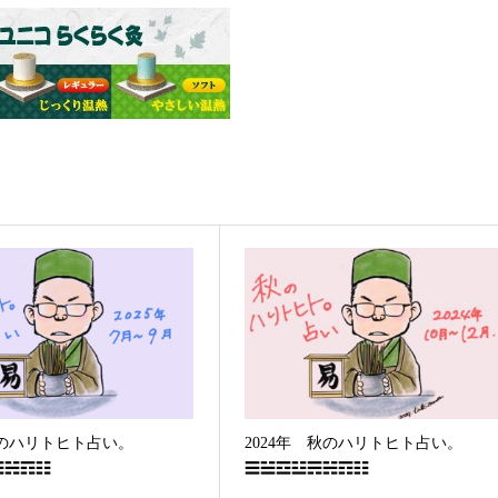
 夏のハリトヒト占い。
2024年 秋のハリトヒト占い。
☴☵☶☷
☰☱☲☳☴☵☶☷