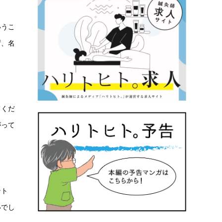
いうこ
ず、名
てくだ
がって
ント
いでし