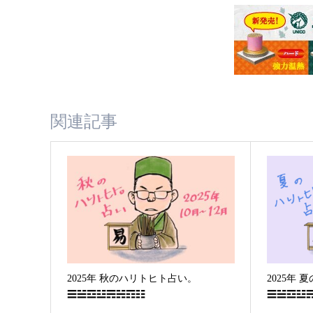
関連記事
2025年 秋のハリトヒト占い。
2025年
☰☱☲☳☴☵☶☷
☰☱☲☳