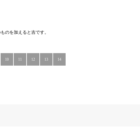
のものを加えると吉です。
10
11
12
13
14