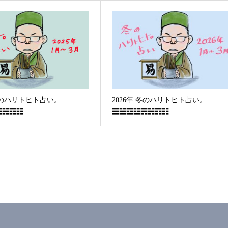
 冬のハリトヒト占い。
2026年 冬のハリトヒト占い。
☴☵☶☷
☰☱☲☳☴☵☶☷