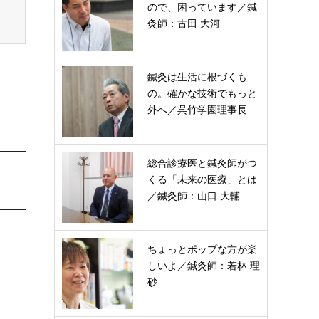
ので、困っています／鍼
灸師：古田 大河
鍼灸は生活に根づくも
の。確かな技術でもっと
外へ／呉竹学園理事長…
総合診療医と鍼灸師がつ
くる「未来の医療」とは
／鍼灸師：山口 大輔
ちょっとポップな方が楽
しいよ／鍼灸師：若林 理
砂