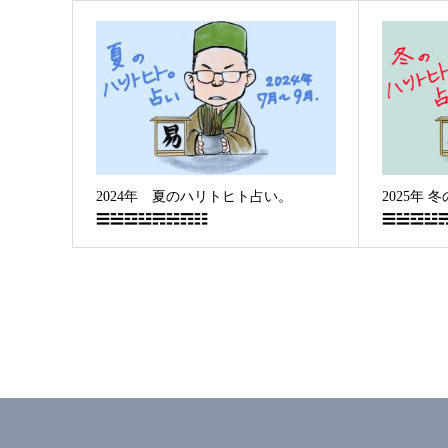
2024年 夏のハリトヒト占い。
2025年
☰☱☲☳☴☵☶☷
☰☱☲☳