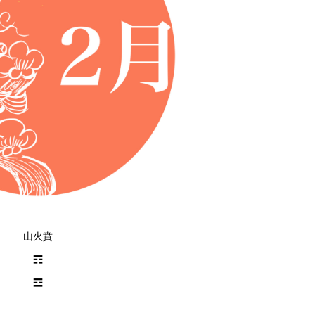
山火賁
☶
☲