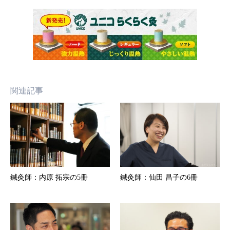
関連記事
鍼灸師：内原 拓宗の5冊
鍼灸師：仙田 昌子の6冊