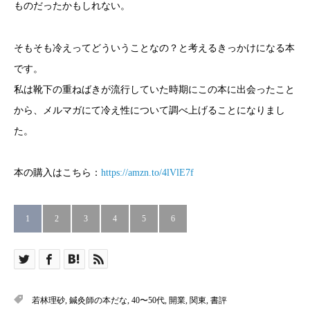
ものだったかもしれない。
そもそも冷えってどういうことなの？と考えるきっかけになる本
です。
私は靴下の重ねばきが流行していた時期にこの本に出会ったこと
から、メルマガにて冷え性について調べ上げることになりまし
た。
本の購入はこちら：
https://amzn.to/4lVlE7f
1
2
3
4
5
6
若林理砂
,
鍼灸師の本だな
,
40〜50代
,
開業
,
関東
,
書評