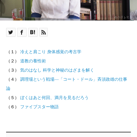
（１）
冷えと肩こり 身体感覚の考古学
（２）
道教の養性術
（３）
気のはなし 科学と神秘のはざまを解く
（４）
調理場という戦場―「コート・ドール」斉須政雄の仕事
論
（５）
ぼくはあと何回、満月を見るだろう
（６）
ファイブスター物語