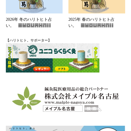
2026年 冬のハリトヒト占
2025年 春のハリトヒト占
い。 ☰☱☲☳☴☵☶☷
い。 ☰☱☲☳☴☵☶☷
【ハリトヒト。サポーター】