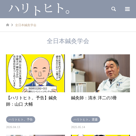
検索
全日本鍼灸学会
全日本鍼灸学会
【ハリトヒト。予告】鍼灸
鍼灸師：清水 洋二の3冊
師：山口 大輔
ハリトヒト。予告
ハリトヒト。選書
2026.04.13
2025.05.14