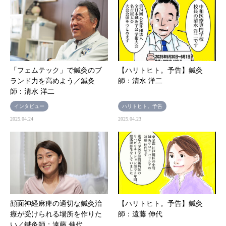
「フェムテック」で鍼灸のブ
【ハリトヒト。予告】鍼灸
ランド力を高めよう／鍼灸
師：清水 洋二
師：清水 洋二
インタビュー
ハリトヒト。予告
2025.04.24
2025.04.23
顔面神経麻痺の適切な鍼灸治
【ハリトヒト。予告】鍼灸
療が受けられる場所を作りた
師：遠藤 伸代
い／鍼灸師：遠藤 伸代