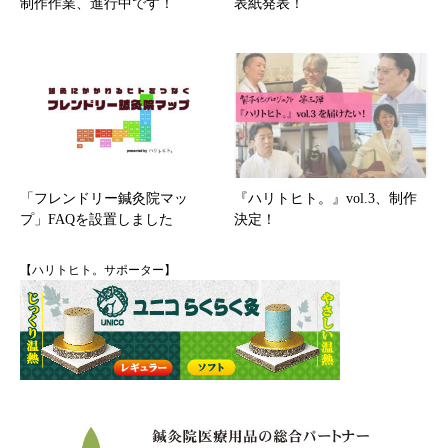
制作作業、進行中です！
表紙発表！
「フレンドリー鍼灸院マッ
『ハリトヒト。』vol.3、制作
プ」FAQを設置しました
決定！
【ハリトヒト。サポーター】