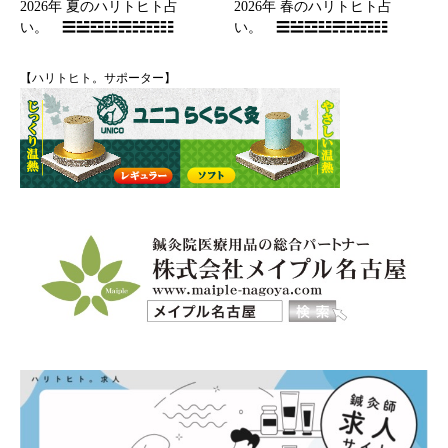
2026年 夏のハリトヒト占
2026年 春のハリトヒト占
い。 ☰☱☲☳☴☵☶☷
い。 ☰☱☲☳☴☵☶☷
【ハリトヒト。サポーター】