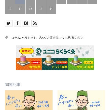
10
11
12
13
14
コラム
,
ハリトヒト。占い
,
内原拓宗
,
占い
,
易
,
秋の占い
関連記事