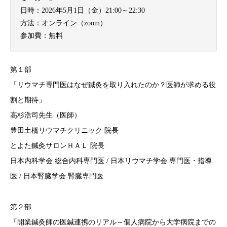
日時：2026年5月1日（金）21:00～22:30
方法：オンライン（zoom）
参加費：無料
第１部
「リウマチ専門医はなぜ鍼灸を取り入れたのか？医師が求める役
割と期待」
高杉浩司先生（医師）
豊田土橋リウマチクリニック 院長
とよた鍼灸サロンＨＡＬ 院長
日本内科学会 総合内科専門医 / 日本リウマチ学会 専門医・指導
医 / 日本腎臓学会 腎臓専門医
第２部
「開業鍼灸師の医鍼連携のリアル～個人病院から大学病院までの