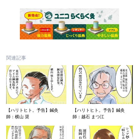
関連記事
【ハリトヒト。予告】鍼灸
【ハリトヒト。予告】鍼灸
師：横山 奨
師：越石 まつ江