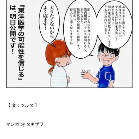
【 文：ツルタ 】
マンガ by タキザワ