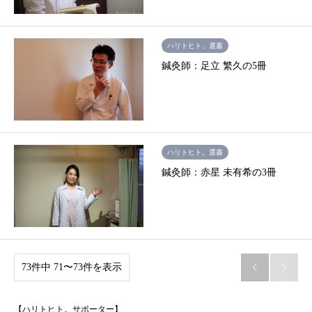
ハリトヒト。選書
鍼灸師：足立 繁久の5冊
ハリトヒト。選書
鍼灸師：赤星 未有希の3冊
73件中 71〜73件を表示


【ハリトヒト。サポーター】