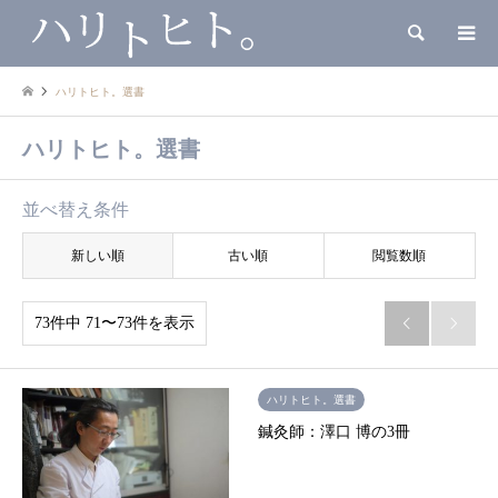
検索
ハリトヒト。選書
ハリトヒト。選書
並べ替え条件
新しい順
古い順
閲覧数順
73件中 71〜73件を表示


ハリトヒト。選書
鍼灸師：澤口 博の3冊