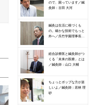
ので、困っています／鍼
灸師：古田 大河
鍼灸は生活に根づくも
の。確かな技術でもっと
外へ／呉竹学園理事長…
総合診療医と鍼灸師がつ
くる「未来の医療」とは
／鍼灸師：山口 大輔
ちょっとポップな方が楽
しいよ／鍼灸師：若林 理
砂