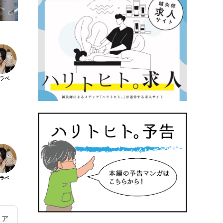
ラベ
ラベ
ィア