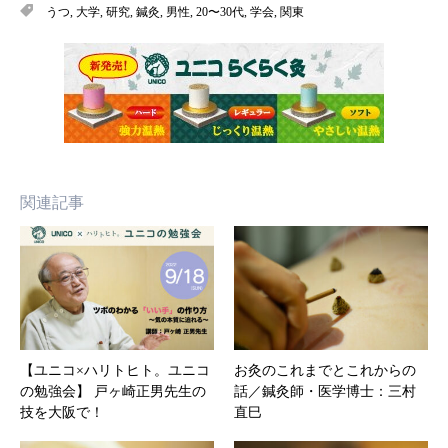
うつ
,
大学
,
研究
,
鍼灸
,
男性
,
20〜30代
,
学会
,
関東
関連記事
【ユニコ×ハリトヒト。ユニコ
お灸のこれまでとこれからの
の勉強会】 戸ヶ崎正男先生の
話／鍼灸師・医学博士：三村
技を大阪で！
直巳