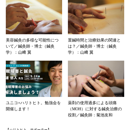
美容鍼灸の多様な可能性につ
置鍼時間と治療効果の関連と
いて／鍼灸師・博士（鍼灸
は？／鍼灸師・博士（鍼灸
学）：山﨑 翼
学）：山﨑 翼
ユニコ×ハリトヒト。勉強会を
薬剤の使用過多による頭痛
開催します！
（MOH）に対する鍼灸治療の
役割／鍼灸師：菊池友和
【ハリトヒト。サポーター】