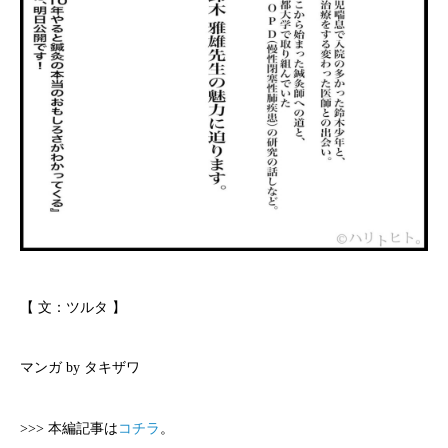
【 文：ツルタ 】
マンガ by タキザワ
>>> 本編記事は
コチラ
。