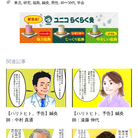
東北
,
研究
,
福島
,
鍼灸
,
男性
,
40〜50代
,
学会
関連記事
【ハリトヒト。予告】鍼灸
【ハリトヒト。予告】鍼灸
師：中村 真通
師：遠藤 伸代