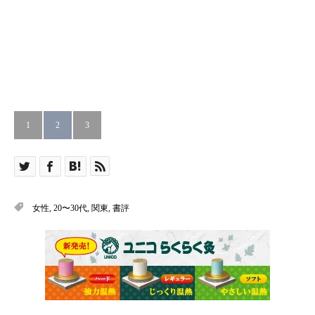
1
2
3
女性
,
20〜30代
,
関東
,
書評