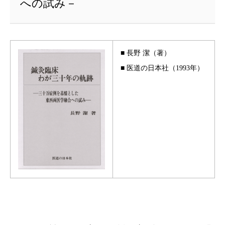
への試み－
■ 長野 潔（著）
■ 医道の日本社（1993年）