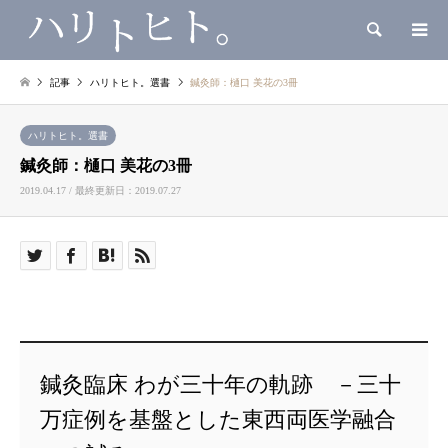
検索
記事
ハリトヒト。選書
鍼灸師：樋口 美花の3冊
ハリトヒト。選書
鍼灸師：樋口 美花の3冊
2019.04.17 / 最終更新日：2019.07.27
鍼灸臨床 わが三十年の軌跡 －三十
万症例を基盤とした東西両医学融合