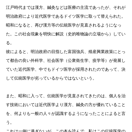
江戸時代までは漢方、鍼灸などは医療の主流であったが、それが
明治政府により近代医学であるドイツ医学に取って替えられた。
昭和になると、再び漢方等の伝統医学が見直されるようになっ
た。この社会現象を明快に解説（史的唯物論の立場から）してい
る。
彼によると、明治政府の目指した富国強兵、殖産興業政策にとっ
て都合の良い外科学、社会医学（公衆衛生学、疫学等）が発展し
ていた近代医学、中でもドイツ医学が採用されたのであって、決
して伝統医学が劣っているからではないという。
また、昭和に入って、伝統医学が見直されてきたのは、個人を治
す技術においては近代医学より漢方、鍼灸の方が優れていること
を、何よりも一般の人々が認識するようになったことによると言
う。
これは一例に過ぎないが、この本を読んで、私はこの伝統医学の