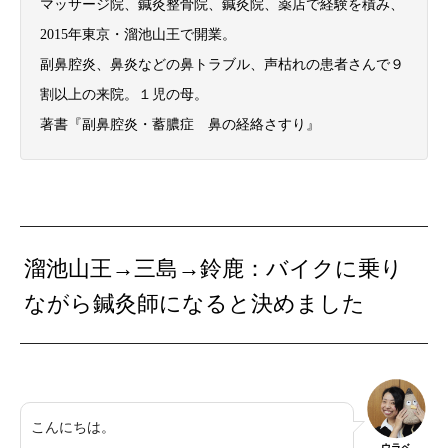
マッサージ院、鍼灸整骨院、鍼灸院、薬店で経験を積み、
2015年東京・溜池山王で開業。
副鼻腔炎、鼻炎などの鼻トラブル、声枯れの患者さんで９
割以上の来院。１児の母。
著書『副鼻腔炎・蓄膿症 鼻の経絡さすり』
溜池山王→三島→鈴鹿：バイクに乗り
ながら鍼灸師になると決めました
こんにちは。
ウラベ