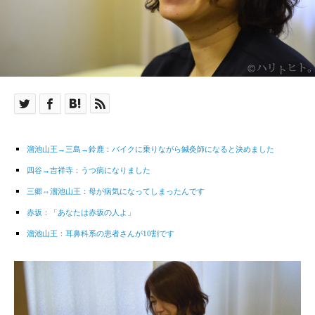
溜池山王→三島→鈴鹿：バイクに乗りながら鍼灸師になると決めました
四谷→吉祥寺：うつ病になりました
三郷⇔溜池山王：母が病気になってしまったんです
赤坂：「あなたは赤坂の人よ」
溜池山王：耳鼻科系の患者さんが10割です