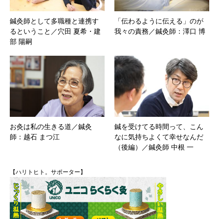
鍼灸師として多職種と連携す
「伝わるように伝える」のが
るということ／穴田 夏希・建
我々の責務／鍼灸師：澤口 博
部 陽嗣
お灸は私の生きる道／鍼灸
鍼を受けてる時間って、こん
師：越石 まつ江
なに気持ちよくて幸せなんだ
（後編）／鍼灸師 中根 一
【ハリトヒト。サポーター】