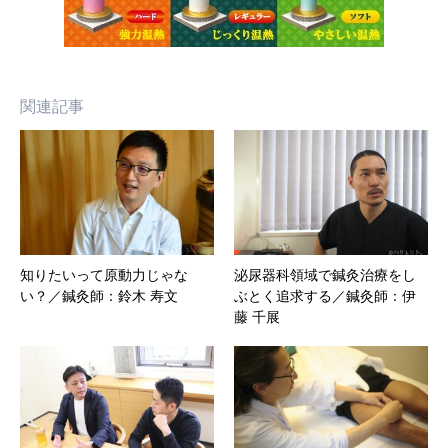
関連記事
知りたいって原動力じゃな
泌尿器科領域で鍼灸治療をし
い？／鍼灸師：鈴木 寿文
ぶとく追求する／鍼灸師：伊
藤 千展