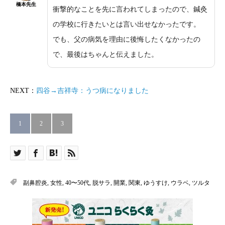
橋本先生
衝撃的なことを先に言われてしまったので、鍼灸
の学校に行きたいとは言い出せなかったです。
でも、父の病気を理由に後悔したくなかったの
で、最後はちゃんと伝えました。
NEXT：
四谷→吉祥寺：うつ病になりました
1
2
3
副鼻腔炎
,
女性
,
40〜50代
,
脱サラ
,
開業
,
関東
,
ゆうすけ
,
ウラベ
,
ツルタ