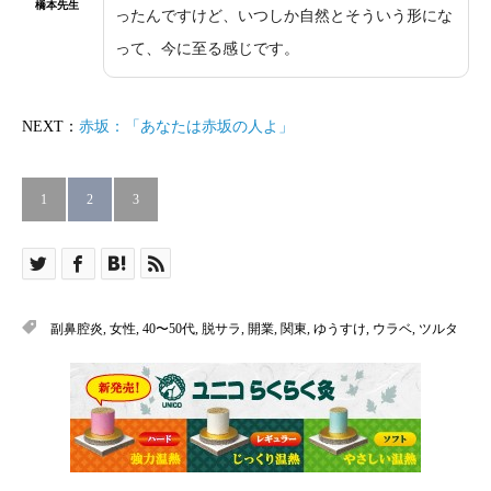
橋本先生
ったんですけど、いつしか自然とそういう形にな
って、今に至る感じです。
NEXT：
赤坂：「あなたは赤坂の人よ」
1
2
3
副鼻腔炎
,
女性
,
40〜50代
,
脱サラ
,
開業
,
関東
,
ゆうすけ
,
ウラベ
,
ツルタ