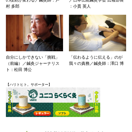
の役割が変わる／鍼灸師：戸
／日本伝統鍼灸学会 広報部長
村 多郎
：小貫 英人
自分にしかできない「挑戦」
「伝わるように伝える」のが
（前編）／鍼灸ジャーナリス
我々の責務／鍼灸師：澤口 博
ト：松田 博公
【ハリトヒト。サポーター】