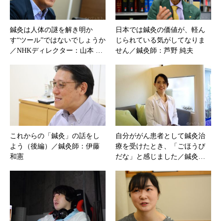
鍼灸は人体の謎を解き明か
日本では鍼灸の価値が、軽ん
す“ツール”ではないでしょうか
じられている気がしてなりま
／NHKディレクター：山本 …
せん／鍼灸師：芦野 純夫
これからの「鍼灸」の話をし
自分ががん患者として鍼灸治
よう（後編）／鍼灸師：伊藤
療を受けたとき、「ごほうび
和憲
だな」と感じました／鍼灸…