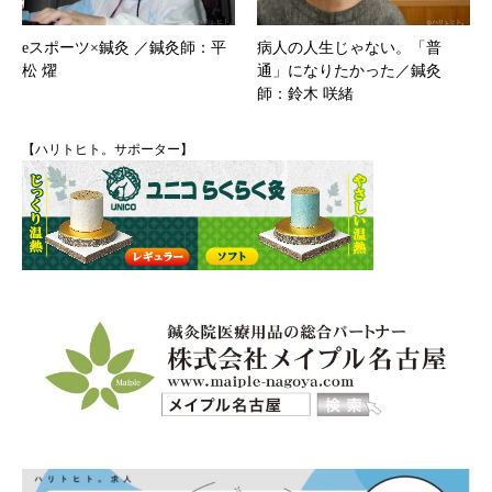
eスポーツ×鍼灸 ／鍼灸師：平
病人の人生じゃない。「普
松 燿
通」になりたかった／鍼灸
師：鈴木 咲緒
【ハリトヒト。サポーター】