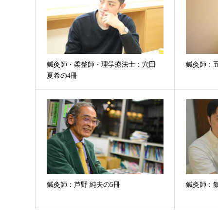
鍼灸師・柔整師・理学療法士：穴田
鍼灸師：五
夏希の4冊
鍼灸師：芦野 純夫の5冊
鍼灸師：飯