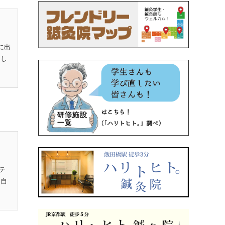
に出
とし
テ
、自