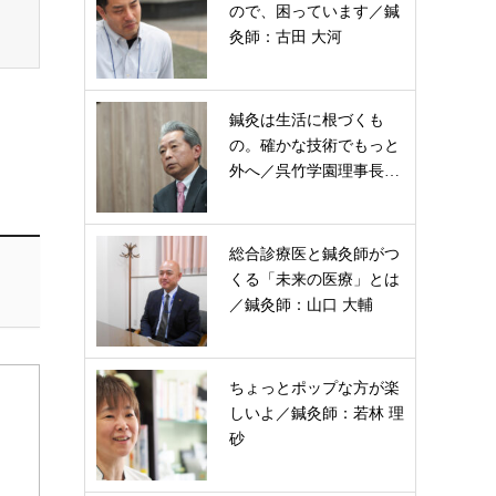
ので、困っています／鍼
灸師：古田 大河
鍼灸は生活に根づくも
の。確かな技術でもっと
外へ／呉竹学園理事長…
総合診療医と鍼灸師がつ
くる「未来の医療」とは
／鍼灸師：山口 大輔
ちょっとポップな方が楽
しいよ／鍼灸師：若林 理
砂