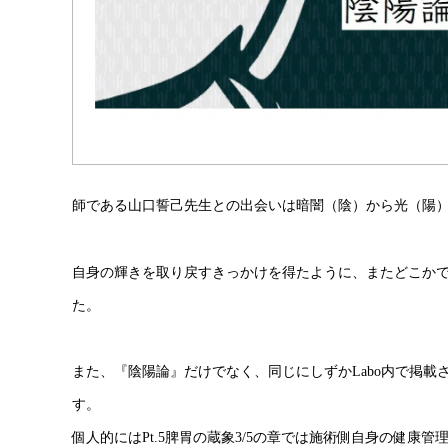
師である山口誓己先生との出会いは暗闇（陰）から光（陽
自身の輝きを取り戻すきっかけを得たように、またどこか
た。
また、『陰陽論』だけでなく、同じにしずかLabo内で掲
す。
個人的にはPt.5脾胃の蔵象3/5の章では施術側自身の健康