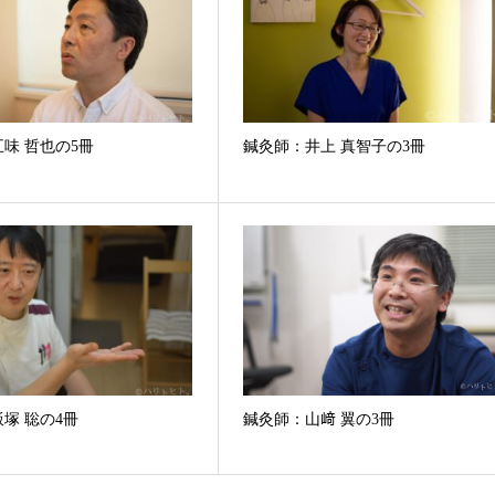
味 哲也の5冊
鍼灸師：井上 真智子の3冊
塚 聡の4冊
鍼灸師：山﨑 翼の3冊