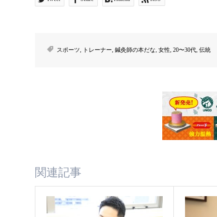
スポーツ
,
トレーナー
,
鍼灸師の本だな
,
女性
,
20〜30代
,
伝統
関連記事