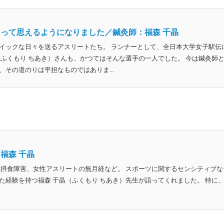
って思えるようになりました／鍼灸師：福森 千晶
イックな日々を送るアスリートたち。 ランナーとして、全日本大学女子駅伝
（ふくもり ちあき）さんも、かつてはそんな選手の一人でした。 今は鍼灸師
その道のりは平担なものではありま...
福森 千晶
る摂食障害、女性アスリートの無月経など。 スポーツに関するセンシティブな
た経験を持つ福森 千晶（ふくもり ちあき）先生が語ってくれました。 特に