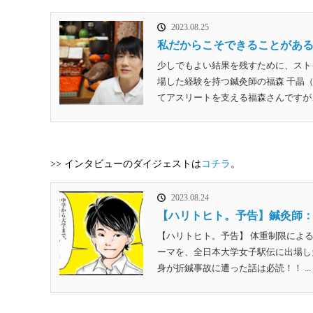
2023.08.25
私だからこそできることがある
少しでもよい結果を残すために、スト
場した経験を持つ鍼灸師の福森 千晶
てアスリートを支える福森さんですが、
>> インタビューのダイジェストは
コチラ
。
2023.08.24
【ハリトヒト。予告】鍼灸師：
【ハリトヒト。予告】 体重制限によ
ーマを、全日本大学女子駅伝に出場し
身が折鍼事故に遭った話は必読！！ ...