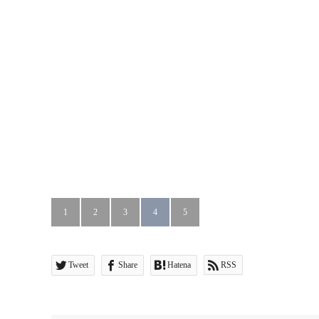
1
2
3
4
5
Tweet
Share
Hatena
RSS