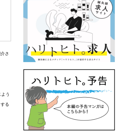
紹介さ
じよう
をする