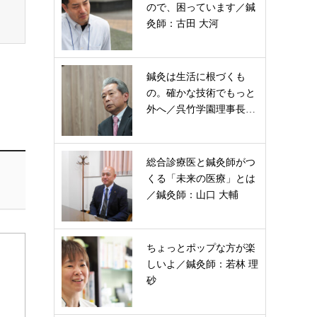
ので、困っています／鍼
灸師：古田 大河
鍼灸は生活に根づくも
の。確かな技術でもっと
外へ／呉竹学園理事長…
総合診療医と鍼灸師がつ
くる「未来の医療」とは
／鍼灸師：山口 大輔
ちょっとポップな方が楽
しいよ／鍼灸師：若林 理
砂