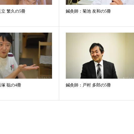
立 繁久の5冊
鍼灸師：菊池 友和の5冊
塚 聡の4冊
鍼灸師：戸村 多郎の5冊