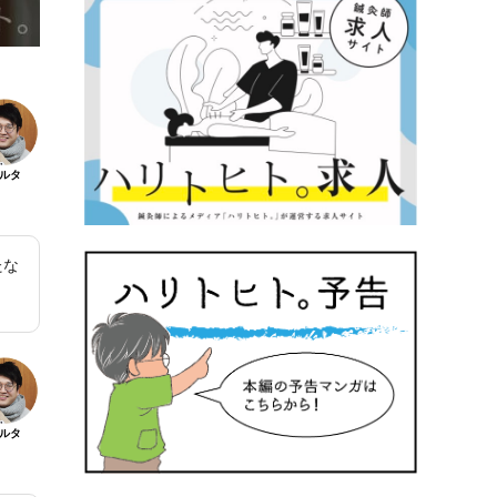
ルタ
たな
ルタ