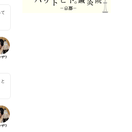
って
キザワ
」と
キザワ