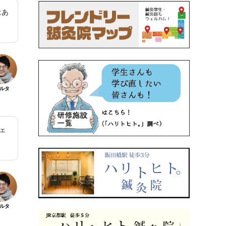
はあ
ルタ
ェ
。
ルタ