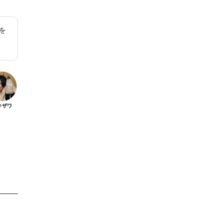
を
キザワ