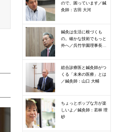
ので、困っています／鍼
灸師：古田 大河
鍼灸は生活に根づくも
の。確かな技術でもっと
外へ／呉竹学園理事長…
総合診療医と鍼灸師がつ
くる「未来の医療」とは
／鍼灸師：山口 大輔
ちょっとポップな方が楽
しいよ／鍼灸師：若林 理
砂