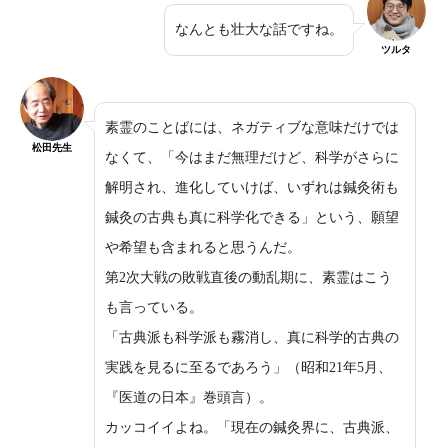
なんとも壮大な話ですね。
ツルタ
素霊のことばには、ネガティブな意味だけでは
松田先生
なくて、「今はまだ無理だけど、科学がさらに
解明され、進化していけば、いずれは鍼灸術も
鍼灸の古典も真に科学化できる」という、願望
や希望も含まれると思うんだ。
第2次大戦の敗戦直後の動乱期に、素霊はこう
も言っている。
「古典派も科学派も霧消し、真に科学的古典の
実践を見るに至るであろう」（昭和21年5月、
『医道の日本』巻頭言）。
カッコイイよね。「現在の鍼灸界に、古典派、