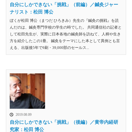
自分にしかできない「挑戦」（前編）／鍼灸ジャー
ナリスト：松田 博公
ぼくが松田 博公（まつだ ひろきみ）先生の『鍼灸の挑戦』を読
んだのは、鍼灸専門学校の学生の時でした。 共同通信社の記者と
して松田先生が、実際に日本各地の鍼灸師を訪ねて、人柄や生き
方を紹介したこの1冊。 鍼灸をテーマにした本として異例とも言
える、出版後5年で9刷・39,000部のセールス...
2019.08.09
自分にしかできない「挑戦」（後編）／黄帝内経研
究家：松田 博公