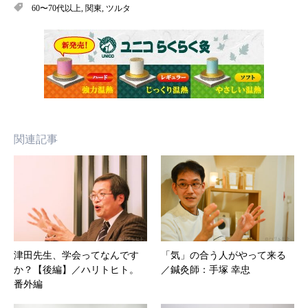
60〜70代以上
,
関東
,
ツルタ
関連記事
津田先生、学会ってなんです
「気」の合う人がやって来る
か？【後編】／ハリトヒト。
／鍼灸師：手塚 幸忠
番外編