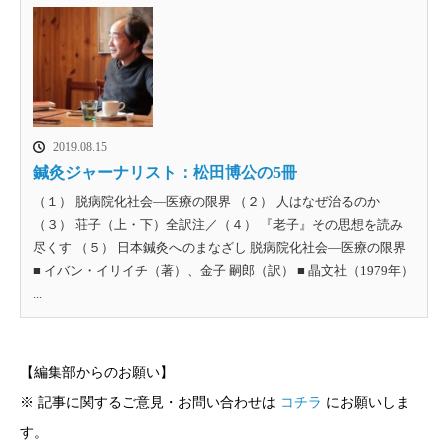
2019.08.15
鍼灸ジャーナリスト：松田博公の5冊
（１） 脱病院化社会—医療の限界 （２） 人はなぜ治るのか
（３） 荘子（上・下）全訳注／（４） 『老子』その思想を読み
尽くす （５） 日本鍼灸へのまなざし 脱病院化社会—医療の限界
■ イバン・イリイチ（著）、金子 嗣郎（訳） ■ 晶文社（1979年）
...
【編集部からのお願い】
※ 記事に関するご意見・お問い合わせは
コチラ
にお願いしま
す。