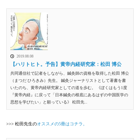
2019.08.08
【ハリトヒト。予告】黄帝内経研究家：松田 博公
共同通信社で記者をしながら、鍼灸師の資格を取得した松田 博公
（まつだ ひろきみ）先生。 鍼灸ジャーナリストとして著書を書
いたのち、黄帝内経研究家としての道を歩む。 《ぼくはもう1度
『黄帝内経』に戻って「日本鍼灸の根底にあるはずの中国医学の
思想を学びたい」と願っている》 松田先...
>>> 松田先生の
オススメの5冊はコチラ。