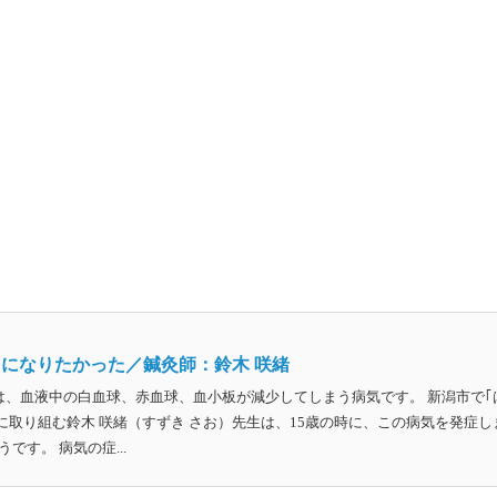
になりたかった／鍼灸師：鈴木 咲緒
は、血液中の白血球、赤血球、血小板が減少してしまう病気です。 新潟市で｢
に取り組む鈴木 咲緒（すずき さお）先生は、15歳の時に、この病気を発症し
す。 病気の症...