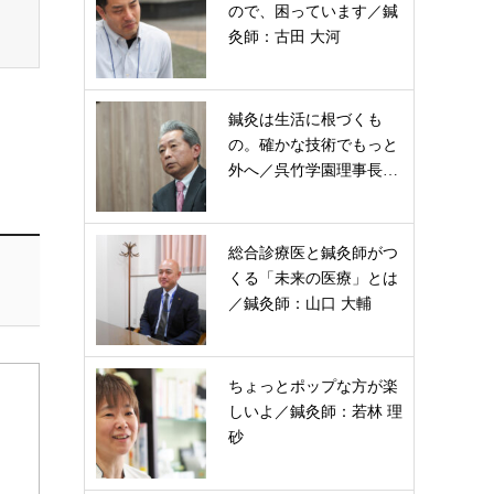
ので、困っています／鍼
灸師：古田 大河
鍼灸は生活に根づくも
の。確かな技術でもっと
外へ／呉竹学園理事長…
総合診療医と鍼灸師がつ
くる「未来の医療」とは
／鍼灸師：山口 大輔
ちょっとポップな方が楽
しいよ／鍼灸師：若林 理
砂