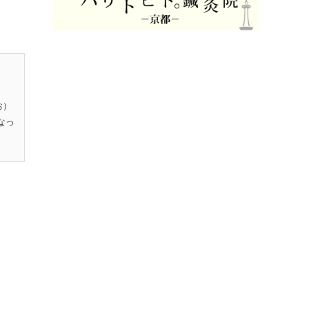
お）
なっ