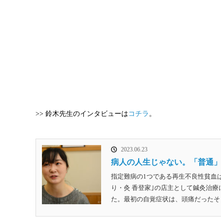
>> 鈴木先生のインタビューは
コチラ
。
2023.06.23
病人の人生じゃない。「普通」
指定難病の1つである再生不良性貧血
り・灸 香登家｣の店主として鍼灸治療
た。最初の自覚症状は、頭痛だったそうで