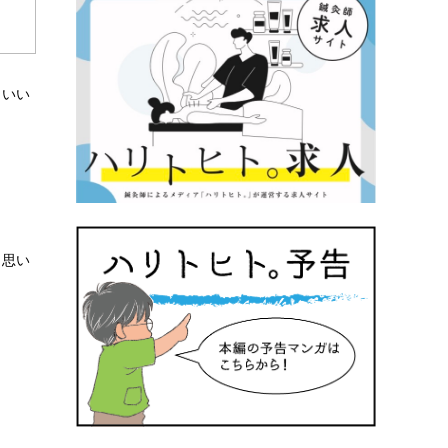
といい
と思い