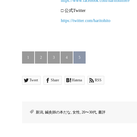
https://www.facebook.com/haritohito89
□ 公式Twitter
https://twitter.com/haritohito
1
2
3
4
5
Tweet
Share
Hatena
RSS
新潟
,
鍼灸師の本だな
,
女性
,
20〜30代
,
書評