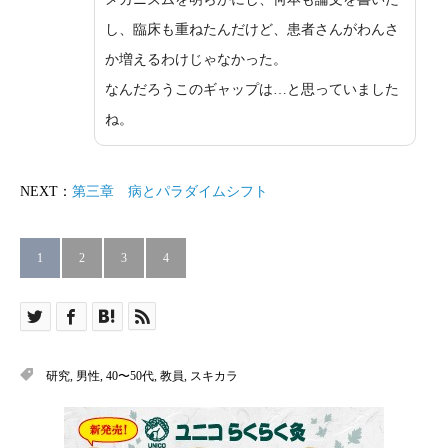
し、臨床も重ねたんだけど、患者さんがわんさ
か増えるわけじゃなかった。
なんだろうこのギャップは…と思っていました
ね。
NEXT：
第三章 病とパラダイムシフト
1
2
3
4
研究
,
男性
,
40〜50代
,
教員
,
スキカラ