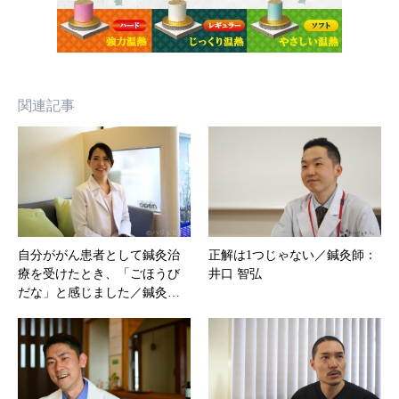
関連記事
自分ががん患者として鍼灸治
正解は1つじゃない／鍼灸師：
療を受けたとき、「ごほうび
井口 智弘
だな」と感じました／鍼灸…