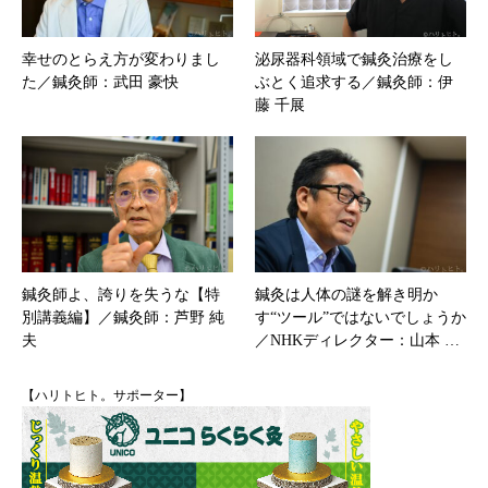
幸せのとらえ方が変わりまし
泌尿器科領域で鍼灸治療をし
た／鍼灸師：武田 豪快
ぶとく追求する／鍼灸師：伊
藤 千展
鍼灸師よ、誇りを失うな【特
鍼灸は人体の謎を解き明か
別講義編】／鍼灸師：芦野 純
す“ツール”ではないでしょうか
夫
／NHKディレクター：山本 …
【ハリトヒト。サポーター】